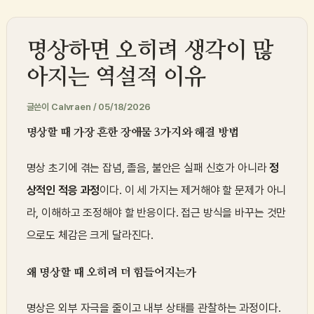
콘
텐
명상하면 오히려 생각이 많
츠
로
아지는 역설적 이유
건
글쓴이
Calvraen
/
05/18/2026
너
뛰
명상할 때 가장 흔한 장애물 3가지와 해결 방법
기
명상 초기에 겪는 잡념, 졸음, 불안은 실패 신호가 아니라
정
상적인 적응 과정
이다. 이 세 가지는 제거해야 할 문제가 아니
라, 이해하고 조정해야 할 반응이다. 접근 방식을 바꾸는 것만
으로도 체감은 크게 달라진다.
왜 명상할 때 오히려 더 힘들어지는가
명상은 외부 자극을 줄이고 내부 상태를 관찰하는 과정이다.